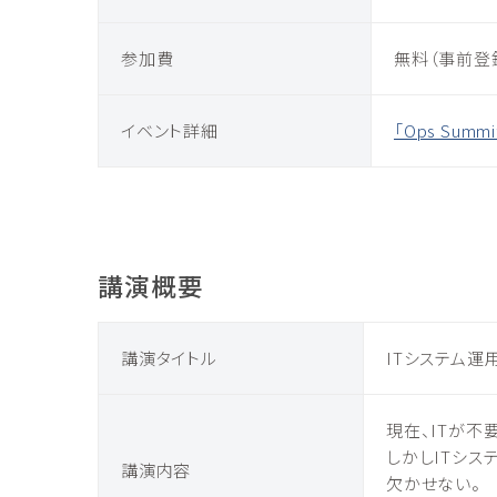
参加費
無料（事前登
イベント詳細
「Ops Sum
講演概要
講演タイトル
ITシステム
現在、ITが不
しかしITシス
講演内容
欠かせない。