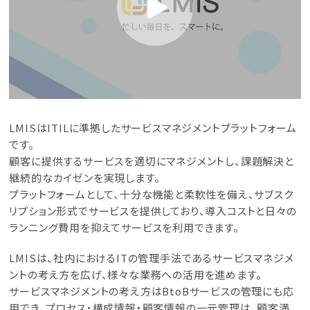
目的から選ぶ
導入事例
ITIL導入
価格
ヘルプデスク業務
セミナー
システム監査対応
コンテンツナビ
サービス構成管理
LMISはITILに準拠したサービスマネジメントプラットフォーム
です。
カスタマーサービス
顧客に提供するサービスを適切にマネジメントし、課題解決と
資料ダウンロード
継続的なカイゼンを実現します。
システム運用の自動化
プラットフォームとして、十分な機能と柔軟性を備え、サブスク
リプション形式でサービスを提供しており、導入コストと日々の
紹介動画を見る
ランニング費用を抑えてサービスを利用できます。
お問い合わせ
LMISは、社内におけるITの管理手法であるサービスマネジメ
ントの考え方を広げ、様々な業務への活用を進めます。
サービスマネジメントの考え方はBtoBサービスの管理にも応
用でき、プロセス・構成情報・顧客情報の一元管理は、顧客満