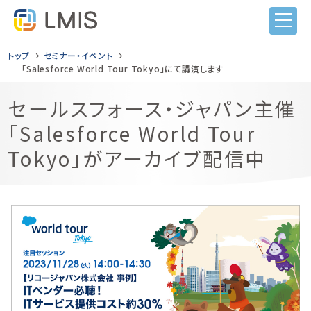
トップ
セミナー・イベント
「Salesforce World Tour Tokyo」にて講演します
セールスフォース・ジャパン主催
LMISとは
「Salesforce World Tour
機能
Tokyo」がアーカイブ配信中
目的から選ぶ
導入事例
ITIL導入
価格
ヘルプデスク業務
セミナー
システム監査対応
コンテンツナビ
サービス構成管理