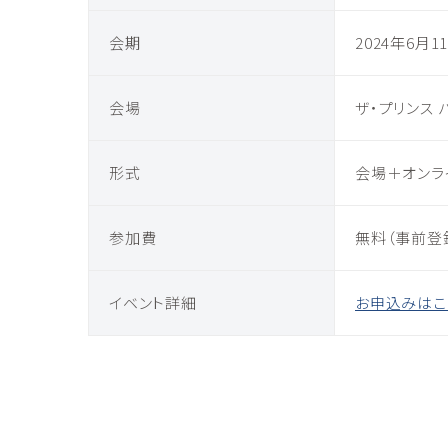
会期
2024年
6
月
1
会場
ザ・プリンス
形式
会場＋オンラ
参加費
無料（事前登
イベント詳細
お申込みはこ