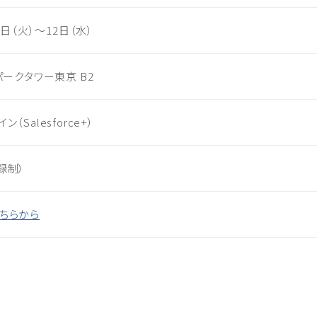
1
日（火）〜
12
日（水）
 パークタワー東京
B2
イン（
Salesforce+
）
録制）
ちらから