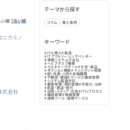
テーマから探す
い順 |
古い順
コラム
導入事例
コニカミノ
キーワード
ITIL導入
製造
ITアウトソーシングベンダー
情報システム子会社
ヘルプデスク構築
カスタマーサポート
化学・薬品
オプション機能
インシデント管理
卸・流通・小売
金融機関
不動産・建設
サービス構成管理
システム監査対応
顧客管理・契約管理
可視化・分析
航空・運送・旅行
株式会社
出版・メディア・広告
ITILプロセス
構成管理
情報管理
連携ツール・連携サービス