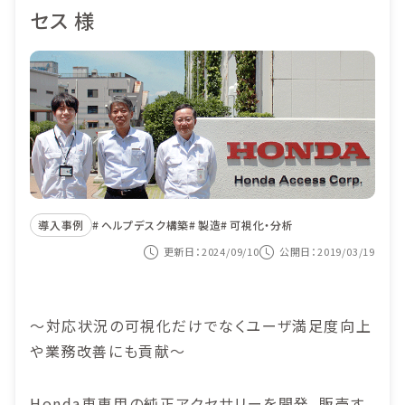
目的から選ぶ
セス 様
導入事例
ITIL導入
価格
ヘルプデスク業務
セミナー
システム監査対応
コンテンツナビ
サービス構成管理
カスタマーサービス
資料ダウンロード
導入事例
ヘルプデスク構築
製造
可視化・分析
システム運用の自動化
更新日：2024/09/10
公開日：2019/03/19
紹介動画を見る
～対応状況の可視化だけでなくユーザ満足度向上
お問い合わせ
や業務改善にも貢献～
Honda車専用の純正アクセサリーを開発、販売す