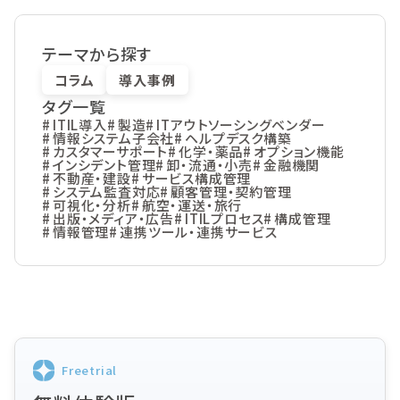
テーマから探す
コラム
導入事例
タグ一覧
ITIL導入
製造
ITアウトソーシングベンダー
情報システム子会社
ヘルプデスク構築
カスタマーサポート
化学・薬品
オプション機能
インシデント管理
卸・流通・小売
金融機関
不動産・建設
サービス構成管理
システム監査対応
顧客管理・契約管理
可視化・分析
航空・運送・旅行
出版・メディア・広告
ITILプロセス
構成管理
情報管理
連携ツール・連携サービス
Freetrial