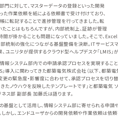
部門に対して、マスターデータの登録といった開発
った作業依頼を紙による依頼書で受け付けており、
台帳に転記することで進捗管理を行ってきました。転
いたことはもちろんですが、内部統制上、証跡が管理
間が掛かることも問題になっていました。そこで、Exce
部統制の強化につながる基盤整備を決断。ITサービスマネ
、ユニリタが提供するクラウド型ヘルプデスク「LMIS」
ては、情報システム部内での申請承認プロセスを実現するこ
IS」導入に関わってきた都築電気株式会社（以下、都築電
ム変更の緊急度・影響度に合わせて、承認プロセスを切り
きたノウハウを反映したテンプレートです」と都築電気 ソ
ネス部 副部長 加藤氏は語ります。
スクの基盤として活用し、情報システム部に寄せられる申請
。しかし、エンドユーザからの開発依頼や作業依頼は依頼