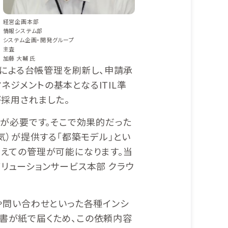
経営企画本部
情報システム部
システム企画・開発グループ
主査
加藤 大輔 氏
lによる台帳管理を刷新し、申請承
ジメントの基本となるITIL準
が採用されました。
とが必要です。そこで効果的だった
気）が提供する「都築モデル」とい
替えての管理が可能になります。当
リューションサービス本部 クラウ
や問い合わせといった各種インシ
書が紙で届くため、この依頼内容