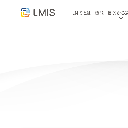
LMISとは
機能
目的から