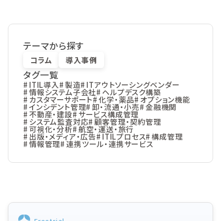
テーマから探す
コラム
導入事例
タグ一覧
ITIL導入
製造
ITアウトソーシングベンダー
情報システム子会社
ヘルプデスク構築
カスタマーサポート
化学・薬品
オプション機能
インシデント管理
卸・流通・小売
金融機関
不動産・建設
サービス構成管理
システム監査対応
顧客管理・契約管理
可視化・分析
航空・運送・旅行
出版・メディア・広告
ITILプロセス
構成管理
情報管理
連携ツール・連携サービス
Freetrial