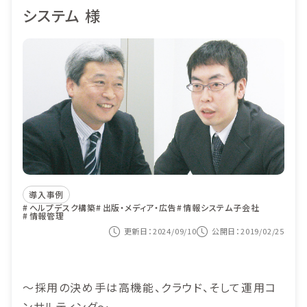
目的から選ぶ
システム 様
導入事例
ITIL導入
価格
ヘルプデスク業務
セミナー
システム監査対応
コンテンツナビ
サービス構成管理
カスタマーサービス
資料ダウンロード
システム運用の自動化
導入事例
紹介動画を見る
ヘルプデスク構築
出版・メディア・広告
情報システム子会社
情報管理
更新日：2024/09/10
公開日：2019/02/25
お問い合わせ
～採用の決め手は高機能、クラウド、そして運用コ
ンサルティング～