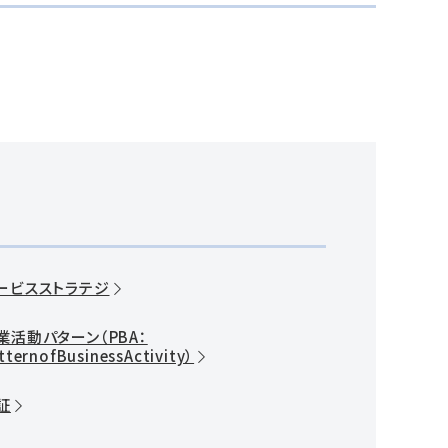
ービスストラテジ
業活動パターン（PBA：
tternofBusinessActivity）
証