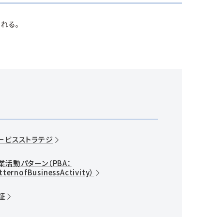
れる。
ービスストラテジ
業活動パターン（PBA：
tternofBusinessActivity）
証