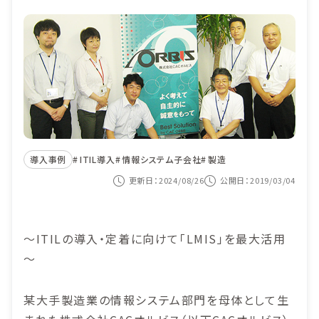
機能
目的から選ぶ
導入事例
ITIL導入
価格
ヘルプデスク業務
セミナー
システム監査対応
コンテンツナビ
サービス構成管理
導入事例
ITIL導入
情報システム子会社
製造
更新日：2024/08/26
公開日：2019/03/04
カスタマーサービス
資料ダウンロード
システム運用の自動化
～ITILの導入・定着に向けて「LMIS」を最大活用
紹介動画を見る
～
お問い合わせ
某大手製造業の情報システム部門を母体として生