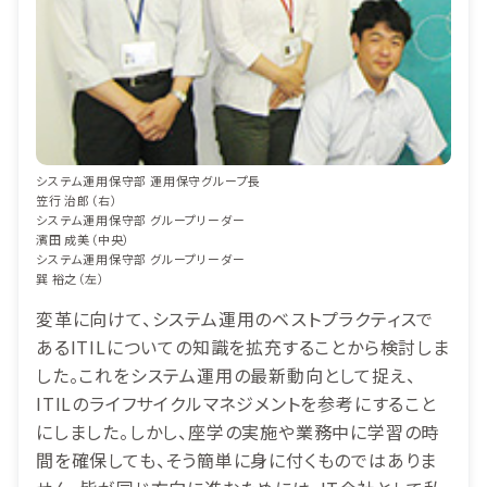
システム運用保守部 運用保守グループ長
笠行 治郎（右）
システム運用保守部 グループリーダー
濱田 成美（中央）
システム運用保守部 グループリーダー
巽 裕之（左）
変革に向けて、システム運用のベストプラクティスで
あるITILについての知識を拡充することから検討しま
した。これをシステム運用の最新動向として捉え、
ITILのライフサイクルマネジメントを参考にすること
にしました。しかし、座学の実施や業務中に学習の時
間を確保しても、そう簡単に身に付くものではありま