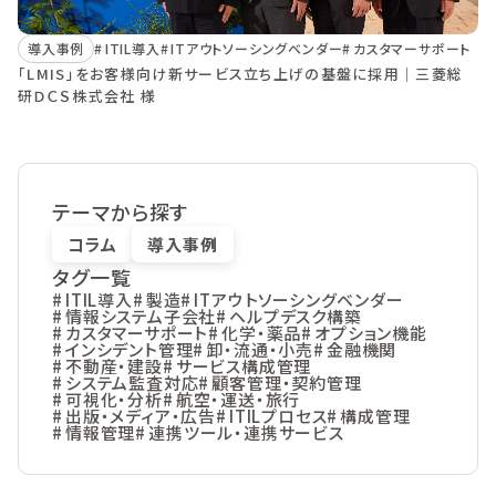
導入事例
ITIL導入
ITアウトソーシングベンダー
カスタマーサポート
「LMIS」をお客様向け新サービス立ち上げの基盤に採用｜三菱総
研ＤＣＳ株式会社 様
テーマから探す
コラム
導入事例
タグ一覧
ITIL導入
製造
ITアウトソーシングベンダー
情報システム子会社
ヘルプデスク構築
カスタマーサポート
化学・薬品
オプション機能
インシデント管理
卸・流通・小売
金融機関
不動産・建設
サービス構成管理
システム監査対応
顧客管理・契約管理
可視化・分析
航空・運送・旅行
出版・メディア・広告
ITILプロセス
構成管理
情報管理
連携ツール・連携サービス