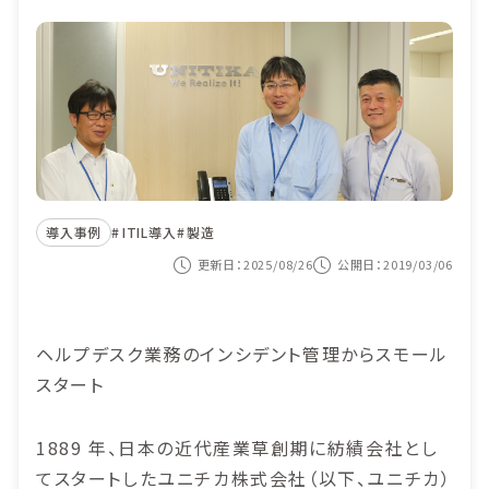
目的から選ぶ
導入事例
ITIL導入
価格
ヘルプデスク業務
セミナー
システム監査対応
コンテンツナビ
サービス構成管理
導入事例
ITIL導入
製造
カスタマーサービス
更新日：2025/08/26
公開日：2019/03/06
資料ダウンロード
システム運用の自動化
紹介動画を見る
ヘルプデスク業務のインシデント管理からスモール
スタート
お問い合わせ
1889 年、日本の近代産業草創期に紡績会社とし
てスタートしたユニチカ株式会社（以下、ユニチカ）