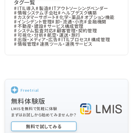
タグ一覧
ITIL導入
製造
ITアウトソーシングベンダー
情報システム子会社
ヘルプデスク構築
カスタマーサポート
化学・薬品
オプション機能
インシデント管理
卸・流通・小売
金融機関
不動産・建設
サービス構成管理
システム監査対応
顧客管理・契約管理
可視化・分析
航空・運送・旅行
出版・メディア・広告
ITILプロセス
構成管理
情報管理
連携ツール・連携サービス
Freetrial
無料体験版
LMISを無料で気軽に体験
まずはお試しから始めてみませんか？
無料で試してみる