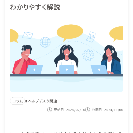
わかりやすく解説
機能
目的から選ぶ
導入事例
ITIL導入
価格
ヘルプデスク業務
セミナー
システム監査対応
コンテンツナビ
サービス構成管理
カスタマーサービス
資料ダウンロード
システム運用の自動化
コラム
ヘルプデスク関連
紹介動画を見る
更新日：2025/02/10
公開日：2024/11/06
お問い合わせ