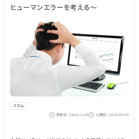
ヒューマンエラーを考える～
導入事例
ITIL導入
価格
ヘルプデスク業務
セミナー
システム監査対応
コンテンツナビ
サービス構成管理
カスタマーサービス
資料ダウンロード
システム運用の自動化
紹介動画を見る
お問い合わせ
コラム
更新日：2024/11/06
公開日：2019/09/10