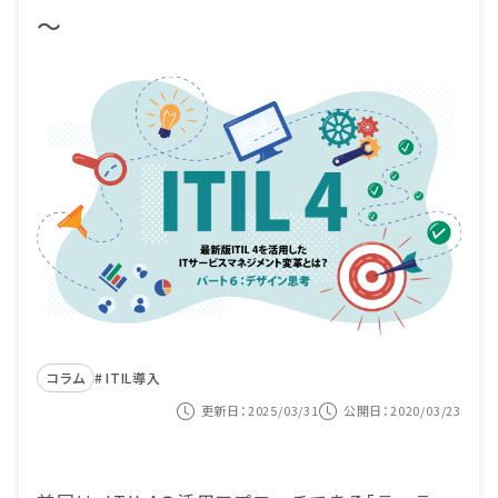
～
機能
目的から選ぶ
導入事例
ITIL導入
価格
ヘルプデスク業務
セミナー
システム監査対応
コンテンツナビ
サービス構成管理
カスタマーサービス
資料ダウンロード
システム運用の自動化
コラム
ITIL導入
紹介動画を見る
更新日：2025/03/31
公開日：2020/03/23
お問い合わせ