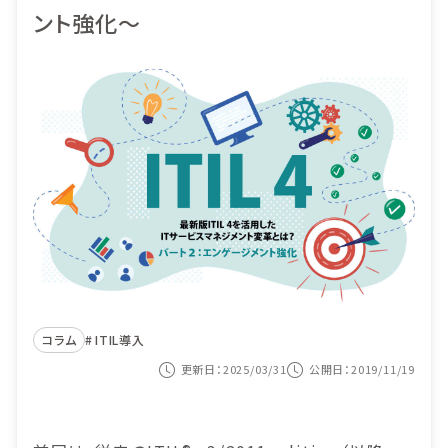
ント強化～
導入事例
ITIL導入
価格
ヘルプデスク業務
セミナー
システム監査対応
コンテンツナビ
サービス構成管理
カスタマーサービス
資料ダウンロード
システム運用の自動化
紹介動画を見る
コラム
ITIL導入
お問い合わせ
更新日：2025/03/31
公開日：2019/11/19