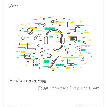
機能
い～
目的から選ぶ
導入事例
ITIL導入
価格
ヘルプデスク業務
セミナー
システム監査対応
コンテンツナビ
サービス構成管理
カスタマーサービス
資料ダウンロード
システム運用の自動化
コラム
ヘルプデスク関連
紹介動画を見る
更新日：2024/12/16
公開日：2019/10/17
お問い合わせ